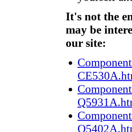
It's not the 
may be intere
our site:
Componenti-
CE530A.ht
Componenti-
Q5931A.ht
Componenti-
Q5402A.ht