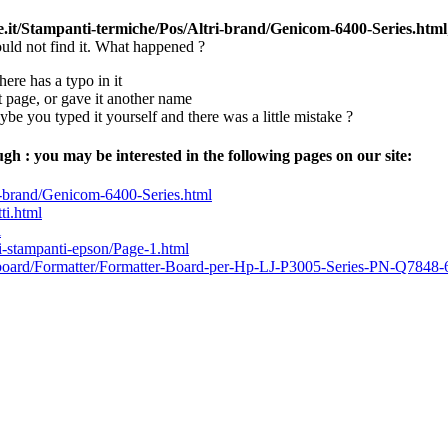
e.it/Stampanti-termiche/Pos/Altri-brand/Genicom-6400-Series.html
uld not find it. What happened ?
here has a typo in it
page, or gave it another name
aybe you typed it yourself and there was a little mistake ?
ugh : you may be interested in the following pages on our site:
i-brand/Genicom-6400-Series.html
tti.html
l
i-stampanti-epson/Page-1.html
oard/Formatter/Formatter-Board-per-Hp-LJ-P3005-Series-PN-Q7848-