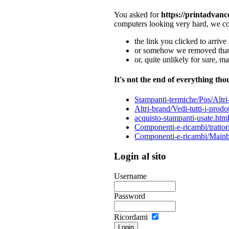
You asked for
https://printadvanc
computers looking very hard, we co
the link you clicked to arrive 
or somehow we removed that 
or, quite unlikely for sure, m
It's not the end of everything tho
Stampanti-termiche/Pos/Altr
Altri-brand/Vedi-tutti-i-prodo
acquisto-stampanti-usate.htm
Componenti-e-ricambi/trattor
Componenti-e-ricambi/Mainb
Login al sito
Username
Password
Ricordami