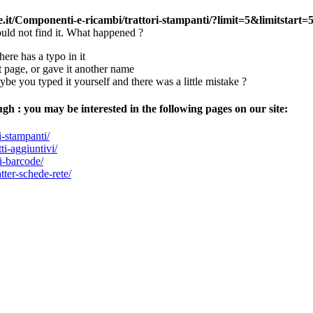
e.it/Componenti-e-ricambi/trattori-stampanti/?limit=5&limitstart=
uld not find it. What happened ?
here has a typo in it
page, or gave it another name
aybe you typed it yourself and there was a little mistake ?
ugh : you may be interested in the following pages on our site:
i-stampanti/
i-aggiuntivi/
i-barcode/
ter-schede-rete/