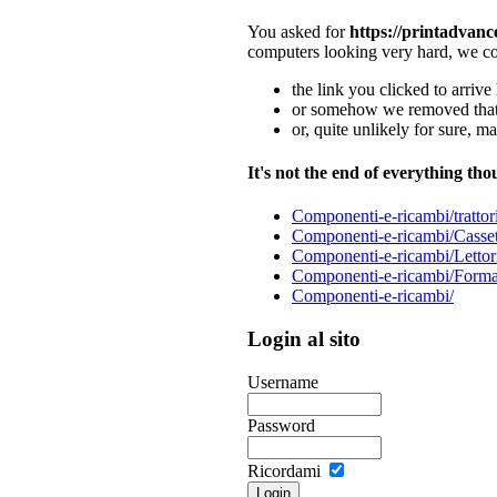
You asked for
https://printadvanc
computers looking very hard, we co
the link you clicked to arrive 
or somehow we removed that 
or, quite unlikely for sure, m
It's not the end of everything tho
Componenti-e-ricambi/trattor
Componenti-e-ricambi/Cassett
Componenti-e-ricambi/Lettor
Componenti-e-ricambi/Format
Componenti-e-ricambi/
Login al sito
Username
Password
Ricordami